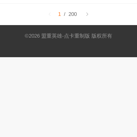
1
/ 200
©
2026 盟重英雄-点卡重制版 版权所有